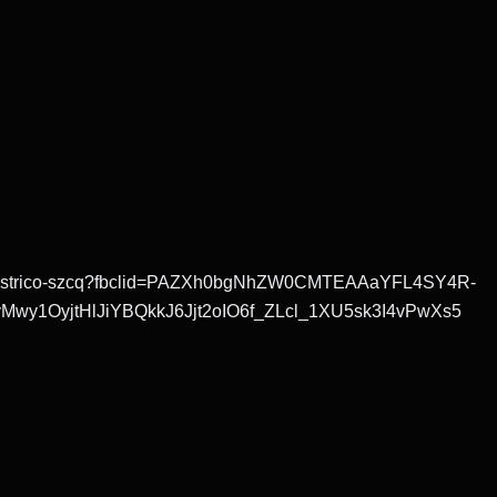
-terror-histrico-szcq?fbclid=PAZXh0bgNhZW0CMTEAAaYFL4SY4R-
y1OyjtHlJiYBQkkJ6Jjt2oIO6f_ZLcl_1XU5sk3I4vPwXs5