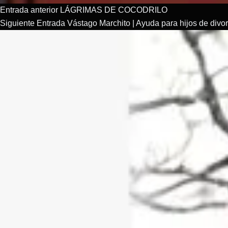
Entrada
anterior
LÁGRIMAS DE COCODRILO
Siguiente
Entrada
Vástago Marchito | Ayuda para hijos de divo