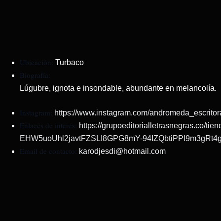
Ubicación:
Turbaco
Biografía:
Lúgubre, ignota e insondable, abundante en melancolía.
Instagram:
https://www.instagram.com/andromeda_escr
Enlaces de interés:
https://grupoeditorialletrasnegras.co/
EHW5uoUhl2javtFZSLI8GPG8mY-94IZQbtiPPl9m3gRt4
Email de contacto:
karodjesdi@hotmail.com