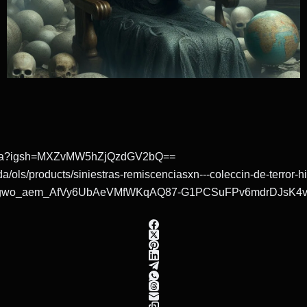
itora?igsh=MXZvMW5hZjQzdGV2bQ==
tienda/ols/products/siniestras-remiscenciasxn---coleccin-de
gwo_aem_AfVy6UbAeVMfWKqAQ87-G1PCSuFPv6mdrDJsK4vMw