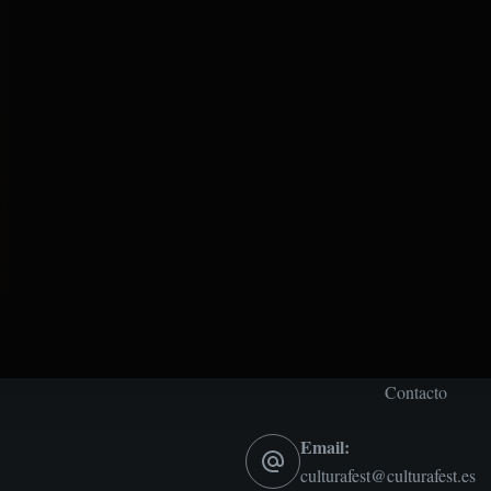
Contacto
Email:
culturafest@culturafest.es