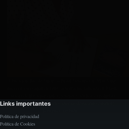
Ubicación: Rio de Janeiro – Brasil Descripción: Mari Sang
nació en Guayaquil en 1984, actualmente radicada en Brasil.
Autora de libros para niños, jóvenes y adultos, es políglota
por lo cual escribe en varios idiomas destacando español y
Links importantes
portugués, también…
Política de privacidad
Política de Cookies